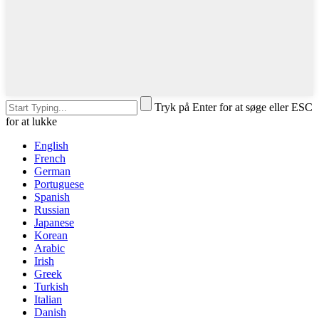
Tryk på Enter for at søge eller ESC
for at lukke
English
French
German
Portuguese
Spanish
Russian
Japanese
Korean
Arabic
Irish
Greek
Turkish
Italian
Danish