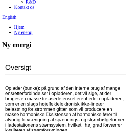
R&D
Kontakt os
English
Hjem
Ny energi
Ny energi
Oversigt
Oplader (bunke): på grund af den interne brug af mange
ensretterforbindelser i opladeren, det vil sige, at der
bruges en masse trefasede ensretterenheder i opladeren,
som er en slags højeffektelektronisk ikke-lineær
belastning for strømmen gitter, som vil producere en
masse harmoniske.Eksistensen af ​​harmoniske fører til
alvorlig forvrængning af spændings- og strømbølgeformer
i ladestationens strømsystem, hvilket i høj grad forværrer
kvaliteten af ​​strømforsyningen.