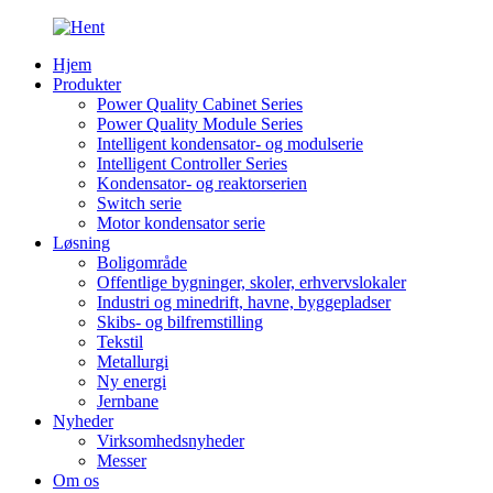
Hjem
Produkter
Power Quality Cabinet Series
Power Quality Module Series
Intelligent kondensator- og modulserie
Intelligent Controller Series
Kondensator- og reaktorserien
Switch serie
Motor kondensator serie
Løsning
Boligområde
Offentlige bygninger, skoler, erhvervslokaler
Industri og minedrift, havne, byggepladser
Skibs- og bilfremstilling
Tekstil
Metallurgi
Ny energi
Jernbane
Nyheder
Virksomhedsnyheder
Messer
Om os