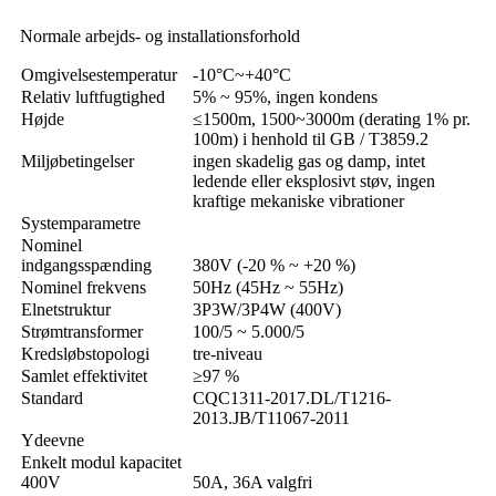
Normale arbejds- og installationsforhold
Omgivelsestemperatur
-10°C~+40°C
Relativ luftfugtighed
5% ~ 95%, ingen kondens
Højde
≤
1500m, 1500~3000m (derating 1% pr.
100m) i henhold til GB / T3859.2
Miljøbetingelser
ingen skadelig gas og damp, intet
ledende eller eksplosivt støv, ingen
kraftige mekaniske vibrationer
Systemparametre
Nominel
indgangsspænding
380V (-20 % ~ +20 %)
Nominel frekvens
50Hz (45Hz ~ 55Hz)
Elnetstruktur
3P3W/3P4W (400V)
Strømtransformer
100/5 ~ 5.000/5
Kredsløbstopologi
tre-niveau
Samlet effektivitet
≥
97 %
Standard
CQC1311-2017.DL/T1216-
2013.JB/T11067-2011
Ydeevne
Enkelt modul kapacitet
400V
50A, 36A valgfri