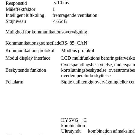
＜10 ms
Responstid
Måleffektfaktor
1
Intelligent luftkøling
fremragende ventilation
Støjniveau
< 65dB
Mulighed for kommunikationsovervågning
Kommunikationsgrænseflade
RS485, CAN
Kommunikationsprotokol
Modbus protokol
Modul display interface
LCD multifunktions berøringsfarveskær
Overspændingsbeskyttelse, underspænd
Beskyttende funktion
kortslutningsbeskyttelse, overstrømsbes
overtemperaturbeskyttelse
Fejlalarm
Støtte uafhængig overvågning eller cen
HYSVG + C
kombination
Ultratyndt
kombination af
maksima