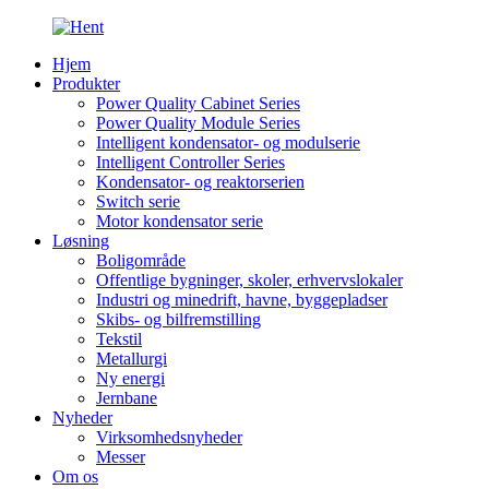
Hjem
Produkter
Power Quality Cabinet Series
Power Quality Module Series
Intelligent kondensator- og modulserie
Intelligent Controller Series
Kondensator- og reaktorserien
Switch serie
Motor kondensator serie
Løsning
Boligområde
Offentlige bygninger, skoler, erhvervslokaler
Industri og minedrift, havne, byggepladser
Skibs- og bilfremstilling
Tekstil
Metallurgi
Ny energi
Jernbane
Nyheder
Virksomhedsnyheder
Messer
Om os