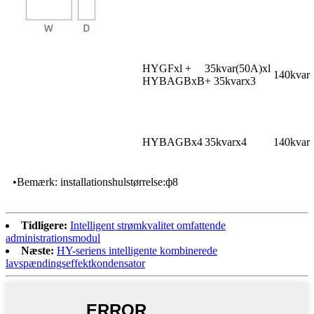
HYGFxl +
35kvar(50A)xl
140kvar
HYBAGBxB
+ 35kvarx3
HYBAGBx4
35kvarx4
140kvar
•Bemærk: installationshulstørrelse:ф8
Tidligere:
Intelligent strømkvalitet omfattende
administrationsmodul
Næste:
HY-seriens intelligente kombinerede
lavspændingseffektkondensator