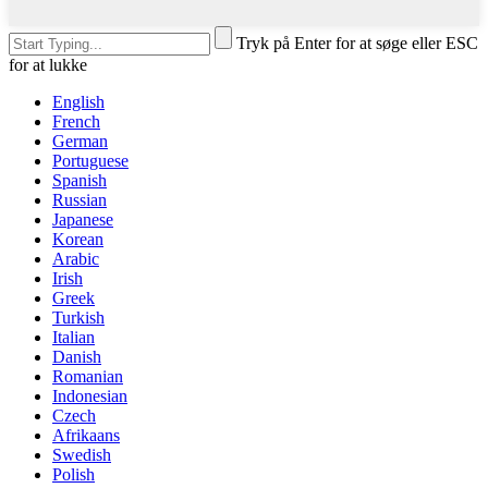
Tryk på Enter for at søge eller ESC
for at lukke
English
French
German
Portuguese
Spanish
Russian
Japanese
Korean
Arabic
Irish
Greek
Turkish
Italian
Danish
Romanian
Indonesian
Czech
Afrikaans
Swedish
Polish