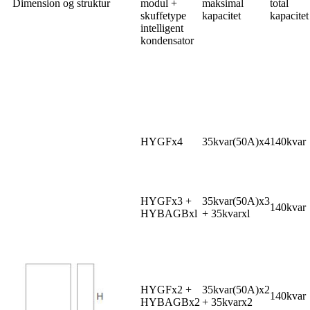
Dimension og struktur
modul +
maksimal
total
skuffetype
kapacitet
kapacitet
intelligent
kondensator
HYGFx4
35kvar(50A)x4
140kvar
HYGFx3 +
35kvar(50A)x3
140kvar
HYBAGBxl
+ 35kvarxl
HYGFx2 +
35kvar(50A)x2
140kvar
HYBAGBx2
+ 35kvarx2