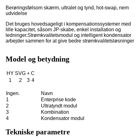
Berøringsfølsom skærm, ultralet og tynd, hot-swap, nem
udvidelse
Det bruges hovedsageligt i kompensationssystemer med
lille kapacitet, såsom JP-skabe, enkel installation og
ledninger.Strømkvalitetsmodul og intelligent kondensator
arbejder sammen for at give bedre strømkvalitetsløsninger
Model og betydning
HY
SVG
+
C
1
2
3
4
Ingen.
Navn
1
Enterprise kode
2
Ultratyndt modul
3
Kombination
4
Kondensator modul
Tekniske parametre