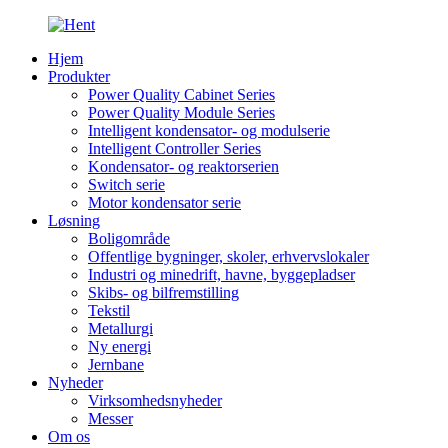
Hjem
Produkter
Power Quality Cabinet Series
Power Quality Module Series
Intelligent kondensator- og modulserie
Intelligent Controller Series
Kondensator- og reaktorserien
Switch serie
Motor kondensator serie
Løsning
Boligområde
Offentlige bygninger, skoler, erhvervslokaler
Industri og minedrift, havne, byggepladser
Skibs- og bilfremstilling
Tekstil
Metallurgi
Ny energi
Jernbane
Nyheder
Virksomhedsnyheder
Messer
Om os