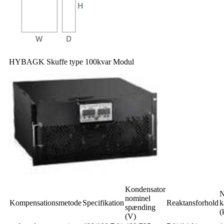
HYBAGK Skuffe type 100kvar Modul
Kondensator
N
nominel
Kompensationsmetode
Specifikation
Reaktansforhold
k
spænding
(
(V)