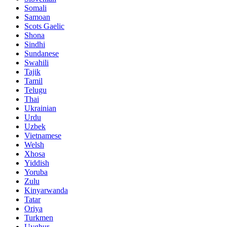
Somali
Samoan
Scots Gaelic
Shona
Sindhi
Sundanese
Swahili
Tajik
Tamil
Telugu
Thai
Ukrainian
Urdu
Uzbek
Vietnamese
Welsh
Xhosa
Yiddish
Yoruba
Zulu
Kinyarwanda
Tatar
Oriya
Turkmen
Uyghur