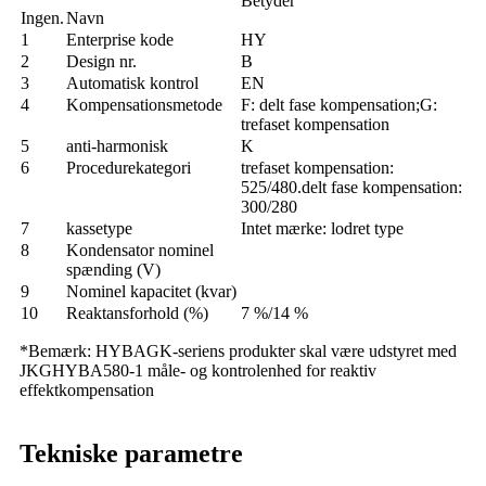
Betyder
Ingen.
Navn
1
Enterprise kode
HY
2
Design nr.
B
3
Automatisk kontrol
EN
4
Kompensationsmetode
F: delt fase kompensation;G:
trefaset kompensation
5
anti-harmonisk
K
6
Procedurekategori
trefaset kompensation:
525/480.delt fase kompensation:
300/280
7
kassetype
Intet mærke: lodret type
8
Kondensator nominel
spænding (V)
9
Nominel kapacitet (kvar)
10
Reaktansforhold (%)
7 %/14 %
*Bemærk: HYBAGK-seriens produkter skal være udstyret med
JKGHYBA580-1 måle- og kontrolenhed for reaktiv
effektkompensation
Tekniske parametre