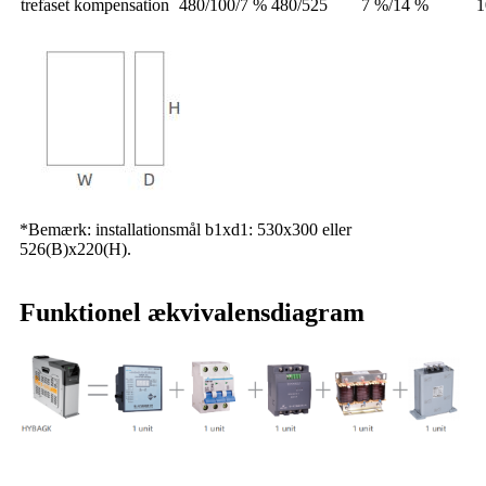
trefaset kompensation
480/100/7 %
480/525
7 %/14 %
1
*Bemærk: installationsmål b1xd1: 530x300 eller
526(B)x220(H).
Funktionel ækvivalensdiagram