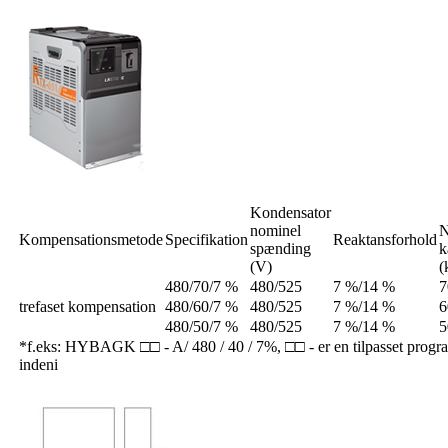
Kondensator
nominel
N
Kompensationsmetode
Specifikation
Reaktansforhold
spænding
k
(V)
(
480/70/7 %
480/525
7 %/14 %
7
trefaset kompensation
480/60/7 %
480/525
7 %/14 %
6
480/50/7 %
480/525
7 %/14 %
5
*f.eks: HYBAGK □□ - A/ 480 / 40 / 7%, □□ - er en tilpasset program
indeni