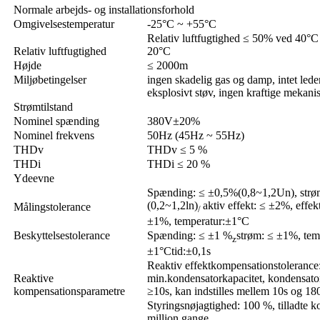
Normale arbejds- og installationsforhold
Omgivelsestemperatur
-25°C ~ +55°C
Relativ luftfugtighed ≤ 50% ved 40°C
Relativ luftfugtighed
20°C
Højde
≤ 2000m
Miljøbetingelser
ingen skadelig gas og damp, intet lede
eksplosivt støv, ingen kraftige mekani
Strømtilstand
Nominel spænding
380V±20%
Nominel frekvens
50Hz (45Hz ~ 55Hz)
THDv
THDv ≤ 5 %
THDi
THDi ≤ 20 %
Ydeevne
Spænding: ≤ ±0,5%(0,8~1,2Un), str
(0,2~1,2ln)
aktiv effekt: ≤ ±2%, effek
Målingstolerance
/
±1%, temperatur:±1°C
Beskyttelsestolerance
Spænding: ≤ ±1 %
strøm: ≤ ±1%, tem
z
±1°C
tid:±0,1s
Reaktiv effektkompensationstolerance
Reaktive
min.kondensatorkapacitet, kondensator
kompensationsparametre
≥
10s, kan indstilles mellem 10s og 18
Styringsnøjagtighed: 100 %, tilladte ko
million gange,