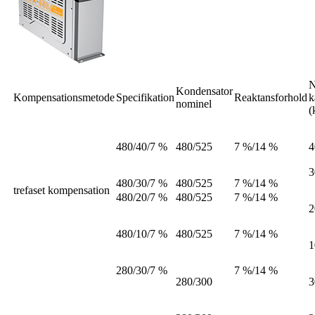
N
Kondensator
Kompensationsmetode
Specifikation
Reaktansforhold
k
nominel
(
480/40/7 %
480/525
7 %/14 %
4
3
480/30/7 %
480/525
7 %/14 %
trefaset kompensation
480/20/7 %
480/525
7 %/14 %
2
480/10/7 %
480/525
7 %/14 %
1
280/30/7 %
7 %/14 %
280/300
3