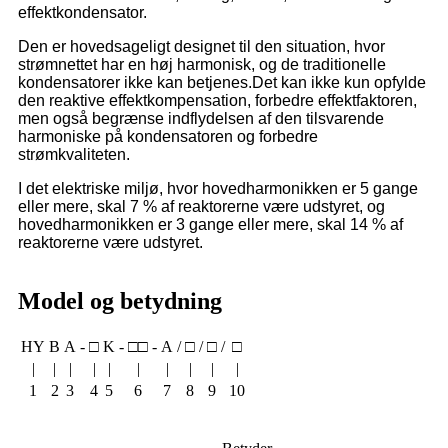
effektkondensator.
Den er hovedsageligt designet til den situation, hvor
strømnettet har en høj harmonisk, og de traditionelle
kondensatorer ikke kan betjenes.Det kan ikke kun opfylde
den reaktive effektkompensation, forbedre effektfaktoren,
men også begrænse indflydelsen af ​​den tilsvarende
harmoniske på kondensatoren og forbedre
strømkvaliteten.
I det elektriske miljø, hvor hovedharmonikken er 5 gange
eller mere, skal 7 % af reaktorerne være udstyret, og
hovedharmonikken er 3 gange eller mere, skal 14 % af
reaktorerne være udstyret.
Model og betydning
HY
B
A
-
□
K
-
□□
-
A
/
□
/
□
/
□
|
|
|
|
|
|
|
|
|
|
1
2
3
4
5
6
7
8
9
10