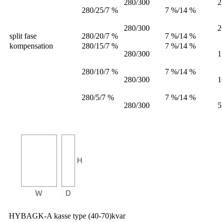
280/300
2
280/25/7 %
7 %/14 %
280/300
2
split fase
280/20/7 %
7 %/14 %
kompensation
280/15/7 %
7 %/14 %
280/300
1
280/10/7 %
7 %/14 %
280/300
1
280/5/7 %
7 %/14 %
280/300
5
HYBAGK-A kasse type (40-70)kvar