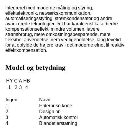
Integreret med moderne måling og styring,
effektelektronik, netværkskommunikation,
automatiseringsstyring, strømkondensator og andre
avancerede teknologier.Det har karakteristika af bedre
kompensationseffekt, mindre volumen, lavere
strømforbrug, mere omkostningsbesparende, mere
fleksibel anvendelse, nem vedligeholdelse, lang levetid
for at opfylde de højere krav i det moderne elnet til reaktiv
effektkompensation.
Model og betydning
HY
C
A
HB
1
2
3
4
Ingen.
Navn
1
Enterprise kode
2
Design nr.
3
Automatisk kontrol
4
Blandet erstatning