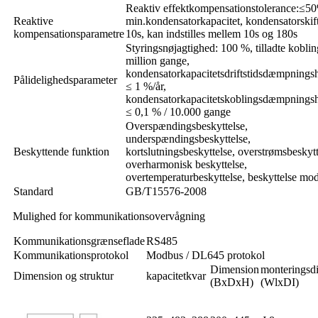
Reaktiv effektkompensationstolerance:≤50
Reaktive
min.kondensatorkapacitet, kondensatorskift
kompensationsparametre
10s, kan indstilles mellem 10s og 180s
Styringsnøjagtighed: 100 %, tilladte koblin
million gange,
kondensatorkapacitetsdriftstidsdæmpningsh
Pålidelighedsparameter
≤ 1 %/år,
kondensatorkapacitetskoblingsdæmpningsh
≤ 0,1 % / 10.000 gange
Overspændingsbeskyttelse,
underspændingsbeskyttelse,
Beskyttende funktion
kortslutningsbeskyttelse, overstrømsbeskytt
overharmonisk beskyttelse,
overtemperaturbeskyttelse, beskyttelse mod
Standard
GB/T15576-2008
Mulighed for kommunikationsovervågning
Kommunikationsgrænseflade
RS485
Kommunikationsprotokol
Modbus / DL645 protokol
Dimension
monteringsd
Dimension og struktur
kapacitetkvar
(BxDxH)
(WlxDI)