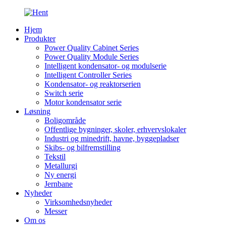
Hjem
Produkter
Power Quality Cabinet Series
Power Quality Module Series
Intelligent kondensator- og modulserie
Intelligent Controller Series
Kondensator- og reaktorserien
Switch serie
Motor kondensator serie
Løsning
Boligområde
Offentlige bygninger, skoler, erhvervslokaler
Industri og minedrift, havne, byggepladser
Skibs- og bilfremstilling
Tekstil
Metallurgi
Ny energi
Jernbane
Nyheder
Virksomhedsnyheder
Messer
Om os