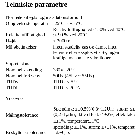
Tekniske parametre
Normale arbejds- og installationsforhold
Omgivelsestemperatur
-25°C ~ +55°C
Relativ luftfugtighed ≤ 50% ved 40°C
Relativ luftfugtighed
;≤ 90 % ved 20°C
Højde
≤ 2000m
Miljøbetingelser
ingen skadelig gas og damp, intet
ledende eller eksplosivt støv, ingen
kraftige mekaniske vibrationer
Strømtilstand
Nominel spænding
380V±20%
Nominel frekvens
50Hz (45Hz ~ 55Hz)
THDv
THDv ≤ 5 %
THDi
THDi ≤ 20 %
Ydeevne
Spænding: ≤±0,5%(0,8~1,2Un), strøm: ≤
(0,2~1,2ln)
aktiv effekt: ≤ ±2%, effektfakt
Målingstolerance
z
≤±1%, temperatur:±1°C
spænding: ≤±1%, strøm: ≤<±1%, temperat
Beskyttelsestolerance
tid:±0,1s